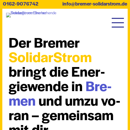
0162-9076742
info@bremer-solidarstrom.de
Der Bre­mer
Solidar­Strom
bringt die Ener­
gie­wen­de in
Bre­
men
und um­zu vo­
ran – ge­mein­sam
mit dir.