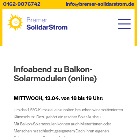
0162-9076742
info@bremer-solidarstrom.de
Infoabend zu Balkon-
Solarmodulen (online)
MITTWOCH, 13.04. von 18 bis 19 Uhr:
Um das 1,5°C-Klimaziel einzuhalten brauchen wir ambitionierten
Klimaschutz. Dazu gehört ein rascher Solar-Ausbau.
Mit Balkon-Solarmodulen können auch Mieter*innen oder
Menschen mit schlecht geeignetem Dach ihren eigenen