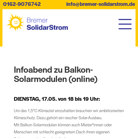
0162-9076742
info@bremer-solidarstrom.de
Infoabend zu Balkon-
Solarmodulen (online)
DIENSTAG, 17.05. von 18 bis 19 Uhr:
Um das 1,5°C-Klimaziel einzuhalten brauchen wir ambitionierten
Klimaschutz. Dazu gehört ein rascher Solar-Ausbau.
Mit Balkon-Solarmodulen können auch Mieter*innen oder
Menschen mit schlecht geeignetem Dach ihren eigenen