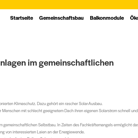
Startseite
Ge­mein­schafts­bau
Balkon­module
Öko
anlagen im gemeinschaftlichen
onierten Klimaschutz. Dazu gehört ein rascher Solar-Ausbau.
r Menschen mit schlecht geeignetem Dach ihren eigenen Solarstrom schnell und
m gemeinschaftlichen Selbstbau. In Zeiten des Fachkräftemangels ermöglicht da
ng von interessierten Laien an der Energiewende.