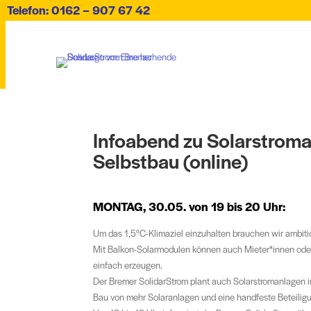
Telefon: 0162 – 907 67 42
Infoabend zu Solarstrom
Selbstbau (online)
MONTAG, 30.05. von 19 bis 20 Uhr:
Um das 1,5°C-Klimaziel einzuhalten brauchen wir ambiti
Mit Balkon-Solarmodulen können auch Mieter*innen ode
einfach erzeugen.
Der Bremer SolidarStrom plant auch Solarstromanlagen i
Bau von mehr Solaranlagen und eine handfeste Beteiligu