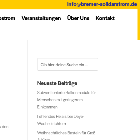
info@bremer-solidarstrom.de
­strom
Ver­an­stal­tung­en
Über Uns
Kon­takt
Neueste Beiträge
Subventionierte Balkonmodule für
Menschen mit geringerem
Einkommen
Fehlendes Relais bei Deye-
Wechselrichtern
s den
Weihnachtliches Basteln für Groß
& Klein