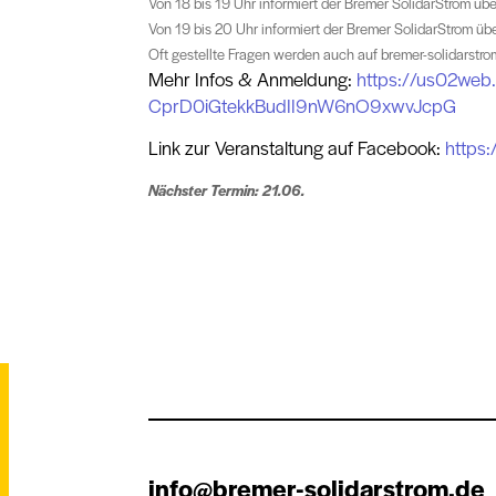
Von 18 bis 19 Uhr informiert der Bremer SolidarStrom üb
Von 19 bis 20 Uhr informiert der Bremer SolidarStrom ü
Oft gestellte Fragen werden auch auf bremer-solidarstro
M
ehr Infos & Anmeldung:
https://us02web.
CprD0iGtekkBudII9nW6nO9xwvJcpG
Link zur Veranstaltung auf Facebook:
https
Nächster Termin: 21.06.
info@bremer-solidarstrom.de