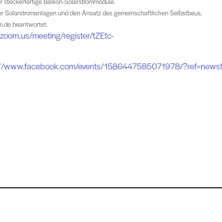
er steckerfertige Balkon-Solarstrommodule.
ber Solarstromanlagen und den Ansatz des gemeinschaftlichen Selbstbaus.
m.de beantwortet.
zoom.us/meeting/register/tZEtc-
://www.facebook.com/events/1586447585071978/?ref=news