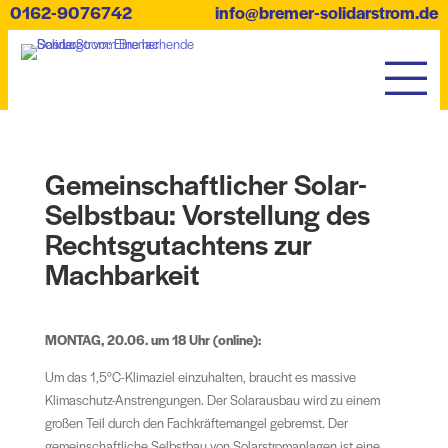
0162-9076742
info@bremer-solidarstrom.de
Gemeinschaftlicher Solar-
Selbstbau: Vorstellung des
Rechtsgutachtens zur
Machbarkeit
MONTAG, 20.06. um 18 Uhr (online):
Um das 1,5°C-Klimaziel einzuhalten, braucht es massive
Klimaschutz-Anstrengungen. Der Solarausbau wird zu einem
großen Teil durch den Fachkräftemangel gebremst. Der
gemeinschaftliche Selbstbau von Solarstromanlagen ist eine