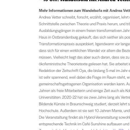
Mehr Informationen zum Wandelsofa mit Andrea Vet
Andrea Vetter schreibt, forscht, erzählt, organisiert, le
Schnittstelle zwischen Theorie und Praxis herum, und t
Ausbildungsgängen in einem freien transformativen Jahr
Haus in Ostbrandenburg gekauft, das sich seither als post
Transformationspraxis ausprobiert. Irgendwann vor langer
dass sich für einen wirklichen Wandel vor allem die
müssen. Vielleicht liegt das aber auch daran, dass sie z
ökofeministische Theorietexte gelesen hat. Sie arbeite
Redaktion der Zeitschrift Oya, die bislang 5-mal im Jah
ist sehr spannend, weil dabei die Frage im Raum steht, 
gemeinschaftsgetragenen Organisation werden kann. Auß
Jahren als freie Mitarbeiterin und einige Zeit auch als 
Universitäten: 2020-22 hat sie zwei Jahre lang als Vert
Bildende Künste in Braunschweig studiert, derzeit lehr
Hochschule. Außerdem ist sie seit 10 Jahren Mama, und 
Die Veranstaltung findet als Hybrid-Veranstaltung sowohl
entsprechende Technik im Café Sunshine aufbauen und la