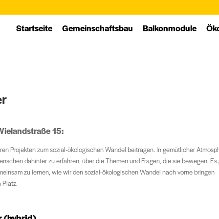
Startseite
Ge­mein­schafts­bau
Balkon­module
Öko
er
ielandstraße 15:
en Projekten zum sozial-ökologischen Wandel beitragen. In gemütlicher Atmosp
 Menschen dahinter zu erfahren, über die Themen und Fragen, die sie bewegen. Es 
meinsam zu lernen, wie wir den sozial-ökologischen Wandel nach vorne bringen
 Platz.
 (hybrid)