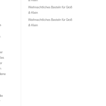
Weihnachtliches Basteln für Groß
& Klein
Weihnachtliches Basteln für Groß
s
& Klein
,
er
 Das
er
n
edene
die
r