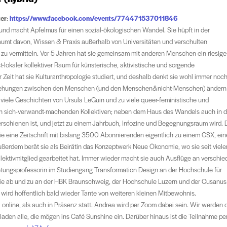
ter
:
https://www.facebook.com/events/774471537011846
hrt und macht Apfelmus für einen sozial-ökologischen Wandel. Sie hüpft in der
räumt davon, Wissen & Praxis außerhalb von Universitäten und verschulten
 zu vermitteln. Vor 5 Jahren hat sie gemeinsam mit anderen Menschen ein riesige
-lokaler kollektiver Raum für künsterische, aktivistische und sorgende
 Zeit hat sie Kulturanthropologie studiert, und deshalb denkt sie wohl immer noch
 Beziehungen zwischen den Menschen (und den Menschen&nicht-Menschen) ändern
u viele Geschichten von Ursula LeGuin und zu viele queer-feministische und
t in sich-verwandt-machenden Kollektiven; neben dem Haus des Wandels auch in d
r erschienen ist, und jetzt zu einem Jahrbuch, Infozine und Begegnungsraum wird.
wie eine Zeitschrift mit bislang 3500 Abonnierenden eigentlich zu einem CSX, ein
erdem berät sie als Beirätin das Konzeptwerk Neue Ökonomie, wo sie seit viele
Kollektivmitglied gearbeitet hat. Immer wieder macht sie auch Ausflüge an verschi
retungsprofessorin im Studiengang Transformation Design an der Hochschule für
t sie ab und zu an der HBK Braunschweig, der Hochschule Luzern und der Cusanus
wird hoffentlich bald wieder Tante von weiteren kleinen Mitbewohnis.
 online, als auch in Präsenz statt. Andrea wird per Zoom dabei sein. Wir werden 
den alle, die mögen ins Café Sunshine ein. Darüber hinaus ist die Teilnahme pe