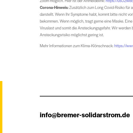
Zoom möglich. Hier ist der Anmeldelink:
https://us02web
Corona-Hinweis:
Zusätzlich zum Long Covid-Risiko für a
darstellt. Wenn Ihr Symptome habt, kommt bitte nicht vo
bekommen. Wenn möglich, tragt gerne eine Maske. Eine 
Viruslast und somit die Ansteckungsgefahr. Wir werden 
Ansteckungsrisiko möglichst gering ist.
Mehr Informationen zum Klima-Klönschnack:
https://w
info@bremer-solidarstrom.de