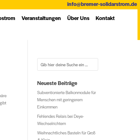
info@bremer-solidarstrom.de
­strom
Ver­an­stal­tung­en
Über Uns
Kon­takt
Neueste Beiträge
Subventionierte Balkonmodule für
häre
Menschen mit geringerem
gibt
Einkommen
Fehlendes Relais bei Deye-
Wechselrichtern
Weihnachtliches Basteln für Groß
& Klein