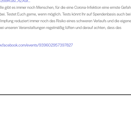
.zoom.us/…/tZAuf…
lle gibt es immer noch Menschen, für die eine Corona-Infektion eine ernste Gefah
rbei. Testet Euch gerne, wenn möglich. Tests könnt Ihr auf Spendenbasis auch bei
Impfung reduziert immer noch das Risiko eines schweren Verlaufs und die eigen
bei unseren Veranstaltungen regelmäßig lüften und darauf achten, dass das
ww.facebook.com/events/939602957397827