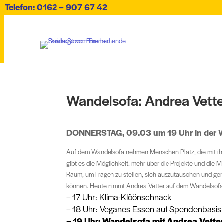
Telefon: 0162 – 907 67 42
Wandelsofa: Andrea Vett
DONNERSTAG, 09.03 um 19 Uhr in der W
Auf dem Wandelsofa nehmen Menschen Platz, die mit ihr
gibt es die Möglichkeit, mehr über die Projekte und die
Raum, um Fragen zu stellen, sich auszutauschen und ge
können. Heute nimmt Andrea Vetter auf dem Wandelsofa
– 17 Uhr: Klima-Klöönschnack
– 18 Uhr: Veganes Essen auf Spendenbasis
– 19 Uhr:
Wandelsofa mit Andrea Vetter