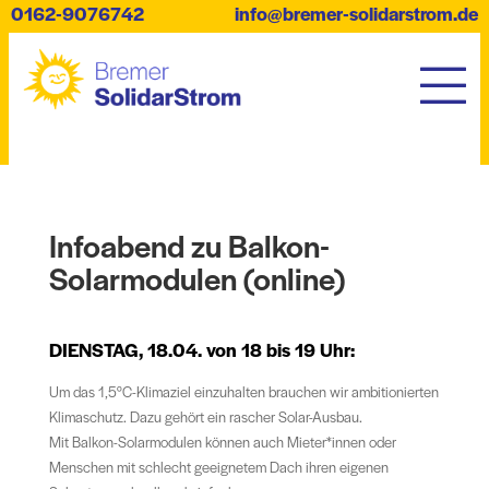
0162-9076742
info@bremer-solidarstrom.de
Infoabend zu Balkon-
Solarmodulen (online)
DIENSTAG, 18.04. von 18 bis 19 Uhr:
Um das 1,5°C-Klimaziel einzuhalten brauchen wir ambitionierten
Klimaschutz. Dazu gehört ein rascher Solar-Ausbau.
Mit Balkon-Solarmodulen können auch Mieter*innen oder
Menschen mit schlecht geeignetem Dach ihren eigenen